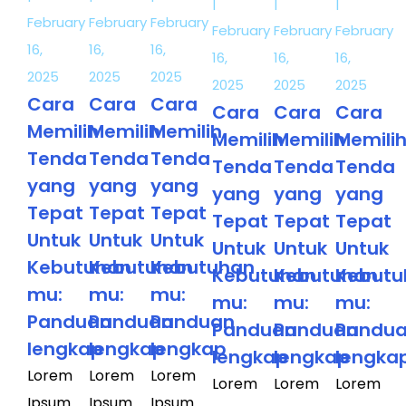
|
|
|
February
February
February
February
February
February
16,
16,
16,
16,
16,
16,
2025
2025
2025
2025
2025
2025
Cara
Cara
Cara
Cara
Cara
Cara
Memilih
Memilih
Memilih
Memilih
Memili
Memilih
Tenda
Tenda
Tenda
Tenda
Tenda
Tenda
yang
yang
yang
yang
yang
yang
Tepat
Tepat
Tepat
Tepat
Tepat
Tepat
Untuk
Untuk
Untuk
Untuk
Untuk
Untuk
Kebutuhan
Kebutuhan
Kebutuhan
Kebutuhan
Kebutu
Kebutuhan
mu:
mu:
mu:
mu:
mu:
mu:
Panduan
Panduan
Panduan
Panduan
Pandu
Panduan
lengkap
lengkap
lengkap
lengkap
lengka
lengkap
Lorem
Lorem
Lorem
Lorem
Lorem
Lorem
Ipsum
Ipsum
Ipsum