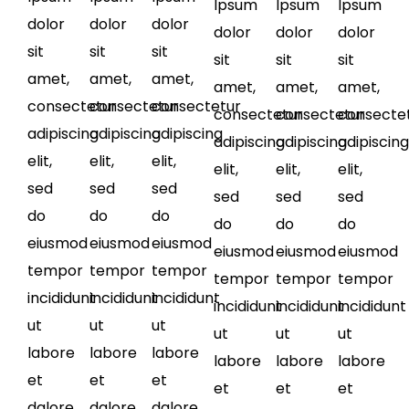
Ipsum
Ipsum
Ipsum
dolor
dolor
dolor
dolor
dolor
dolor
sit
sit
sit
sit
sit
sit
amet,
amet,
amet,
amet,
amet,
amet,
consectetur
consectetur
consectetur
consectetur
consecte
consectetur
adipiscing
adipiscing
adipiscing
adipiscing
adipiscing
adipiscing
elit,
elit,
elit,
elit,
elit,
elit,
sed
sed
sed
sed
sed
sed
do
do
do
do
do
do
eiusmod
eiusmod
eiusmod
eiusmod
eiusmod
eiusmod
tempor
tempor
tempor
tempor
tempor
tempor
incididunt
incididunt
incididunt
incididunt
incididunt
incididunt
ut
ut
ut
ut
ut
ut
labore
labore
labore
labore
labore
labore
et
et
et
et
et
et
dalore
dalore
dalore